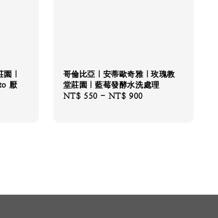
莊園｜
哥倫比亞｜安蒂歐奇雅｜玫瑰教
o 厭
堂莊園｜藍莓發酵水洗處理
Regular
NT$ 550
-
NT$ 900
price