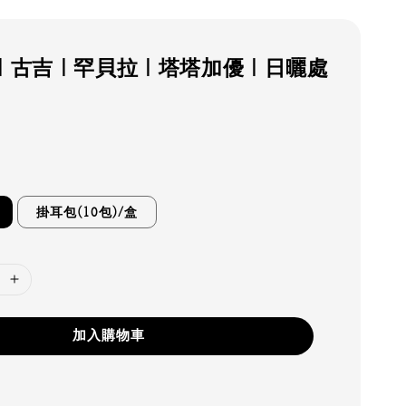
｜古吉｜罕貝拉｜塔塔加優｜日曬處
掛耳包(10包)/盒
加入購物車