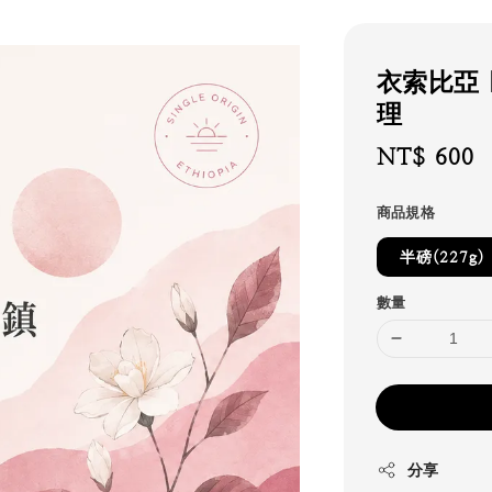
衣索比亞
理
Regular
NT$ 600
price
商品規格
半磅(227g)
數量
分享