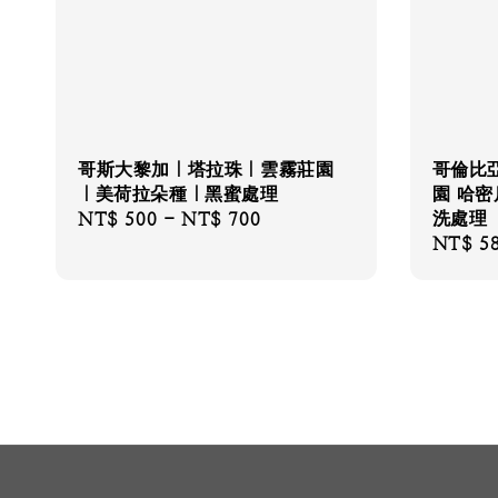
哥斯大黎加｜塔拉珠｜雲霧莊園
哥倫比
｜美荷拉朵種｜黑蜜處理
園 哈
洗處理
Regular
NT$ 500
-
NT$ 700
Regular
NT$ 5
price
price