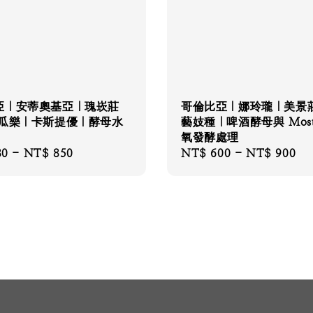
亞｜安蒂奧基亞｜瑰崁莊
哥倫比亞｜娜玲瓏｜美景
密瓜樂｜卡斯提優｜酵母水
藝妓種｜啤酒酵母與 Most
氧發酵處理
80
-
NT$ 850
Regular
NT$ 600
-
NT$ 900
price