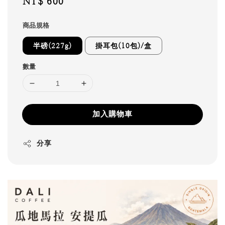
Regular
NT$ 600
price
商品規格
半磅(227g)
掛耳包(10包)/盒
數量
加入購物車
分享