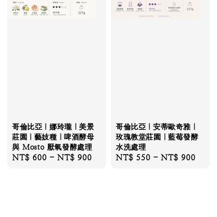
哥倫比亞｜娜玲瓏｜美景
哥倫比亞｜安蒂歐奇雅｜
莊園｜藝妓種｜啤酒酵母
玫瑰教堂莊園｜藍莓發酵
與 Mosto 厭氧發酵處理
水洗處理
Regular
NT$ 600
-
NT$ 900
Regular
NT$ 550
-
NT$ 900
price
price