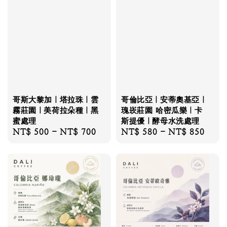
哥斯大黎加｜塔拉珠｜雲
哥倫比亞｜安蒂奧基亞｜
霧莊園｜美荷拉朵種｜黑
瑰崁莊園 哈密瓜樂｜卡
蜜處理
斯提優｜酵母水洗處理
Regular
NT$ 500
-
NT$ 700
Regular
NT$ 580
-
NT$ 850
price
price