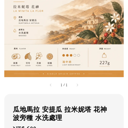
1
/
1
瓜地馬拉 安提瓜 拉米妮塔 花神
波旁種 水洗處理