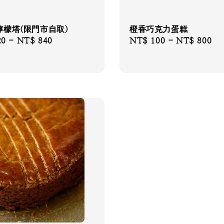
檸檬塔(限門市自取)
橙香巧克力蛋糕
20
-
NT$ 840
Regular
NT$ 100
-
NT$ 800
price