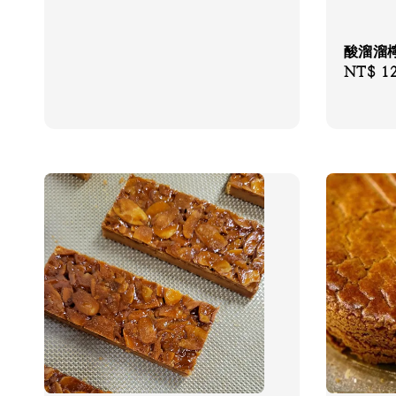
酸溜溜
Regular
NT$ 1
price