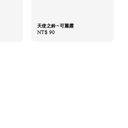
天使之鈴~可麗露
Regular
NT$ 90
price