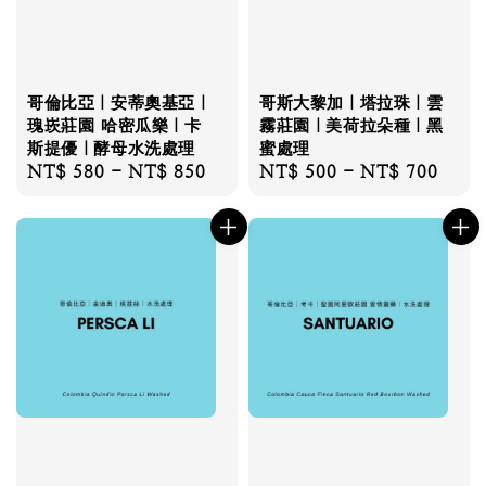
哥倫比亞｜安蒂奧基亞｜
哥斯大黎加｜塔拉珠｜雲
瑰崁莊園 哈密瓜樂｜卡
霧莊園｜美荷拉朵種｜黑
斯提優｜酵母水洗處理
蜜處理
Regular
NT$ 580
-
NT$ 850
Regular
NT$ 500
-
NT$ 700
price
price