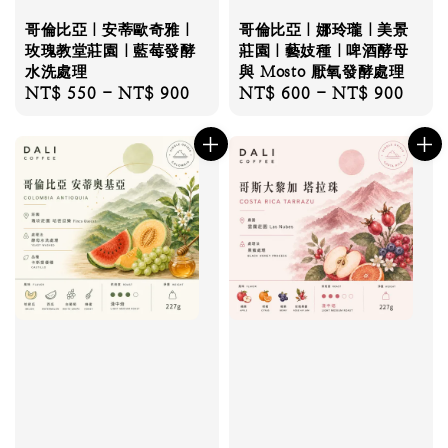
哥倫比亞｜安蒂歐奇雅｜
哥倫比亞｜娜玲瓏｜美景
玫瑰教堂莊園｜藍莓發酵
莊園｜藝妓種｜啤酒酵母
水洗處理
與 Mosto 厭氧發酵處理
Regular
NT$ 550
-
NT$ 900
Regular
NT$ 600
-
NT$ 900
price
price