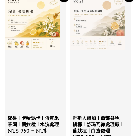
秘魯｜卡哈瑪卡｜蛋黃果
哥斯大黎加｜西部谷地
莊園｜藝妓種｜水洗處理
橘郡｜舒瑪瓦微處理廠｜
Regular
NT$ 950
-
NT$
藝妓種｜白蜜處理