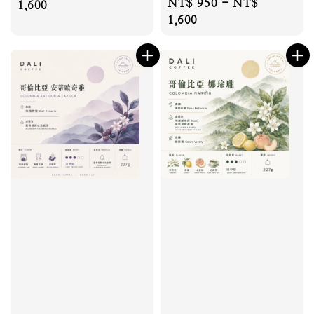
Regular
NT$ 950
-
NT$
price
1,600
price
1,600