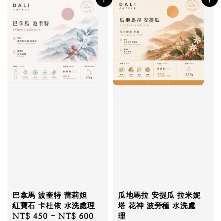
巴拿馬 波奎特 蕾莉妲
瓜地馬拉 安提瓜 拉米妮
紅寶石 卡杜依 水洗處理
塔 花神 波旁種 水洗處
Regular
NT$ 450
-
NT$ 600
理