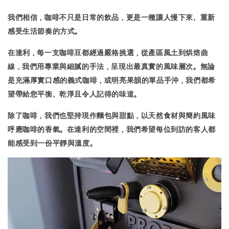
我們相信，咖啡不只是日常的飲品，更是一種讓人慢下來、重新
感受生活節奏的方式。
在達利，每一支咖啡豆都經過嚴格挑選，從產區風土到烘焙曲
線，我們用專業與細膩的手法，呈現出最真實的風味層次。無論
是充滿厚實口感的義式咖啡，或明亮果韻的單品手沖，我們都希
望帶給您平衡、乾淨且令人記得的味道。
除了咖啡，我們也堅持現作麵包與甜點，以天然食材與簡約風味
呼應咖啡的香氣。在達利的空間裡，我們希望每位到訪的客人都
能感受到一份平靜與溫度。