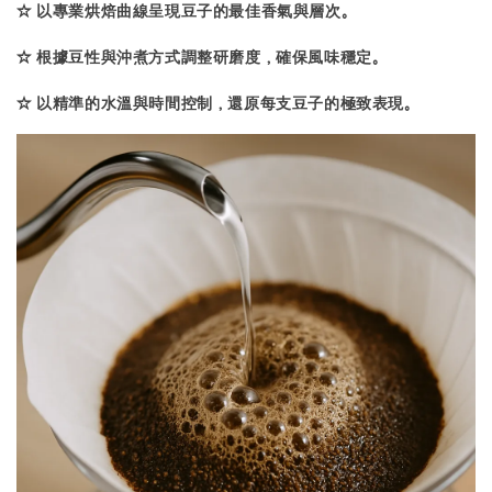
☆ 以專業烘焙曲線呈現豆子的最佳香氣與層次。
☆ 根據豆性與沖煮方式調整研磨度，確保風味穩定。
☆ 以精準的水溫與時間控制，還原每支豆子的極致表現。