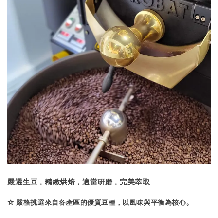
嚴選生豆．精緻烘焙
．
適當研磨
．
完美萃取
☆ 嚴格挑選來自各產區的優質豆種，以風味與平衡為核心。