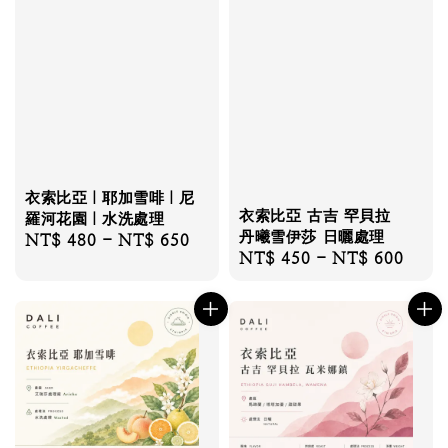
衣索比亞｜耶加雪啡｜尼
衣索比亞 古吉 罕貝拉
羅河花園｜水洗處理
丹曦雪伊莎 日曬處理
Regular
NT$ 480
-
NT$ 650
Regular
NT$ 450
-
NT$ 600
price
price