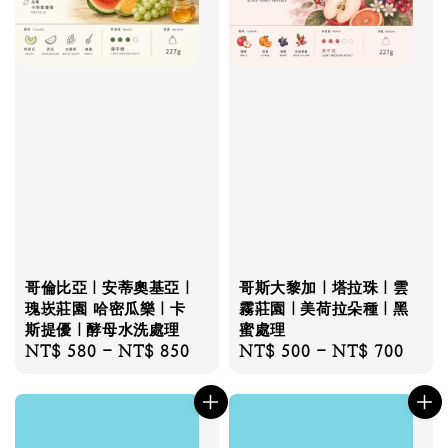
哥倫比亞｜安蒂奧基亞｜
哥斯大黎加｜塔拉珠｜雲
瑰崁莊園 哈密瓜樂｜卡
霧莊園｜美荷拉朵種｜黑
斯提優｜酵母水洗處理
蜜處理
Regular
NT$ 580
-
NT$ 850
Regular
NT$ 500
-
NT$ 700
price
price