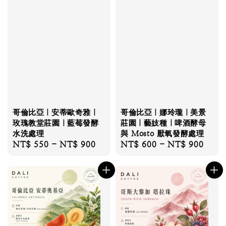
哥倫比亞｜安蒂歐奇雅｜
哥倫比亞｜娜玲瓏｜美景
玫瑰教堂莊園｜藍莓發酵
莊園｜藝妓種｜啤酒酵母
水洗處理
與 Mosto 厭氧發酵處理
Regular
NT$ 550
-
NT$ 900
Regular
NT$ 600
-
NT$ 900
price
price