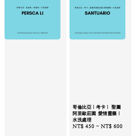
哥倫比亞｜考卡｜ 聖圖
阿里歐莊園 愛情靈藥｜
水洗處理
Regular
NT$ 450
-
NT$ 600
price