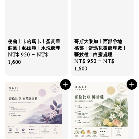
秘魯｜卡哈瑪卡｜蛋黃果
哥斯大黎加｜西部谷地
莊園｜藝妓種｜水洗處理
橘郡｜舒瑪瓦微處理廠｜
Regular
NT$ 950
-
NT$
藝妓種｜白蜜處理
Regular
NT$ 950
-
NT$
price
1,600
price
1,600