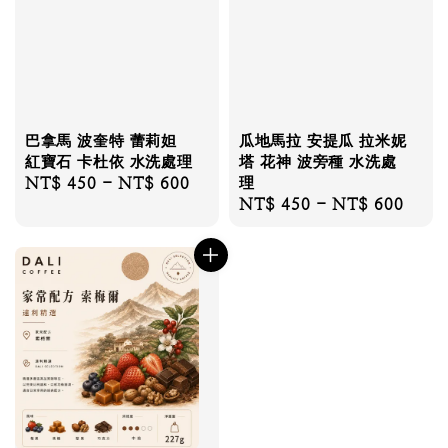
巴拿馬 波奎特 蕾莉妲
瓜地馬拉 安提瓜 拉米妮
紅寶石 卡杜依 水洗處理
塔 花神 波旁種 水洗處
Regular
NT$ 450
-
NT$ 600
理
Regular
NT$ 450
-
NT$ 600
price
price