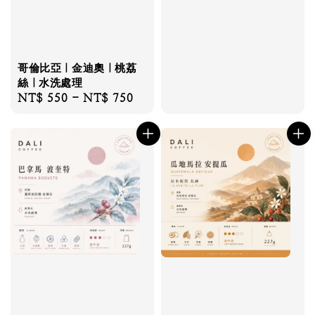
哥倫比亞｜金迪奧｜桃荔
絲｜水洗處理
Regular
NT$ 550
-
NT$ 750
price