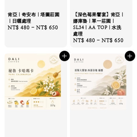
肯亞｜奇安布｜塔圖莊園
【深色莓果饗宴】肯亞｜
｜日曬處理
娜庫魯｜單一莊園｜
Regular
NT$ 480
-
NT$ 650
SL34｜AA TOP｜水洗
處理
price
Regular
NT$ 480
-
NT$ 650
price